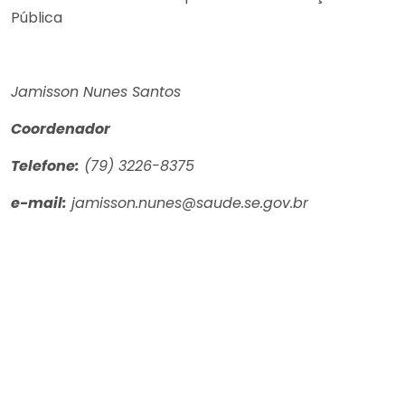
Pública
Jamisson Nunes Santos
Coordenador
Telefone:
(79) 3226-8375
e-mail:
jamisson.nunes@saude.se.gov.br
Aumentar tamanho 
Diminuir tamanho do
Aumentar espaçame
texto